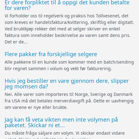
Er dere forpliktet til å oppgi det kunden betalte
for varen?
Vi forholder oss til regelverk og praksis hos Tollvesenet, det
som kreves er handelsfaktura/kvittering, skriftlig eller digitalt.
Ved bruktkjøp rekker det med at selger skriver en enkel
faktura som inneholder beskrivelse av varen samt dens pris.
Det er de...
Flere pakker fra forskjellige selgere
Alle pakkene til en kunde som kommer med en batch/sending
blir regnet sammen i volum og vekt før fakturering.
Hvis jeg bestiller en vare gjennom dere, slipper
jeg momsen da?
Nei. Alle varer som importeres til Norge, Sverige og Danmark
fra USA må det betales merverdiavgift på. Dette er uavhengig
om varene er nye eller brukte.
Jag kan få veta vikten men inte volymen på
paketet. Skickar ni et...
Du måste fråga säljare om volym. Vi skickar endast vidare